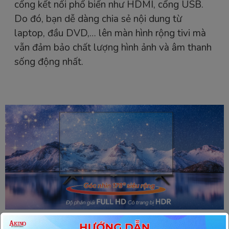
cổng kết nối phổ biến như HDMI, cổng USB.
Do đó, bạn dễ dàng chia sẻ nội dung từ
laptop, đầu DVD,… lên màn hình rộng tivi mà
vẫn đảm bảo chất lượng hình ảnh và âm thanh
sống động nhất.