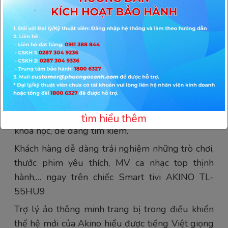
TÍNH NĂNG
Kho ứng dụng " Khủng "
Hệ điều hành Android 9.0 hiện đại dễ sử dụng,
với kho ứng dụng đa tiện ích, phong phú.
Các mục trên giao diện Tivi Akino được sắp xếp
tìm hiểu thêm
khoa học, dễ dàng tìm kiếm.
Khách hàng dễ dàng trải nghiệm những trò chơi,
thước phim yêu thích, MV ca nhạc top thịnh
hành,… ngay trên chiếc Smart tivi AKINO TL-
55HU9
Trợ lý ảo thông minh trang bị trong điều khiển
thế hệ mới của Akino hiểu được tiếng Việt giọng