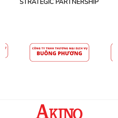
STRATEGIC PARTNERSHIP
Bến Tre
5
Hải Phòng
1
Hòa Bình
1
Vĩnh Long
4
Tây Ninh
4
Tiền Giang
6
Sóc Trăng
3
Lâm Đồng
2
Long An
2