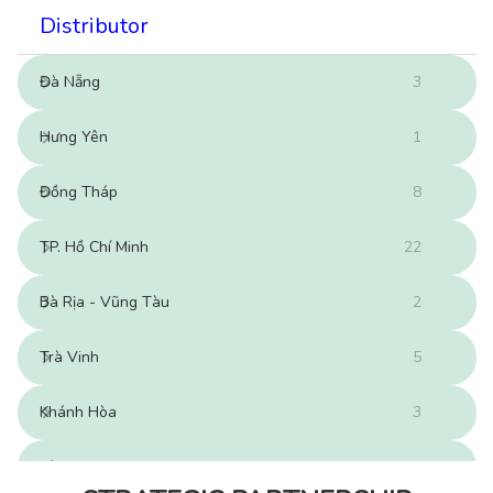
Distributor
Đà Nẵng
3
Hưng Yên
1
Đồng Tháp
8
TP. Hồ Chí Minh
22
Bà Rịa - Vũng Tàu
2
Trà Vinh
5
Khánh Hòa
3
Cà Mau
3