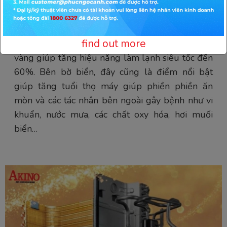
- Dàn nóng mạ vàng tuổi thọ máy lạnh, làm
find out more
lạnh nhanh hơn .Được trang bị dàn tản nhiệt mạ
vàng giúp tăng hiệu năng làm lạnh siêu tốc đến
60%. Bên bờ biển, đây cũng là điểm nổi bật
giúp tăng tuổi thọ máy giúp phiền phiền ăn
mòn và các tác nhân bên ngoài gây bệnh như vi
khuẩn, nước mưa, các chất oxy hóa, hơi muối
biển…