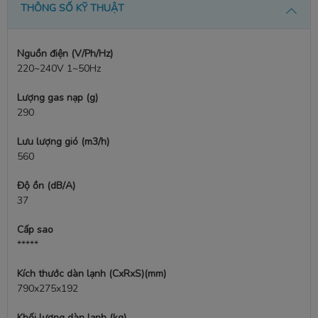
THÔNG SỐ KỸ THUẬT
Nguồn điện (V/Ph/Hz)
220~240V 1~50Hz
Lượng gas nạp (g)
290
Lưu lượng gió (m3/h)
560
Độ ồn (dB/A)
37
Cấp sao
*****
Kích thước dàn lạnh (CxRxS)(mm)
790x275x192
Khối lượng dàn lạnh (kg)